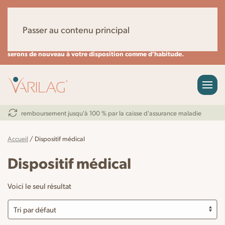
Chers clients,
nous serons en congés annuels du 07.08 au 14.08.26
.
Pendant cette période, aucune expédition ne sera effectuée. Les
Passer au contenu principal
demandes via le formulaire de contact, par e-mail ou par téléphone ne
pourront être traitées que de manière limitée.
À partir du 17.08.26, nous
serons de nouveau à votre disposition comme d'habitude.
remboursement jusqu'à 100 % par la caisse d'assurance maladie
Accueil
/ Dispositif médical
Dispositif médical
Voici le seul résultat