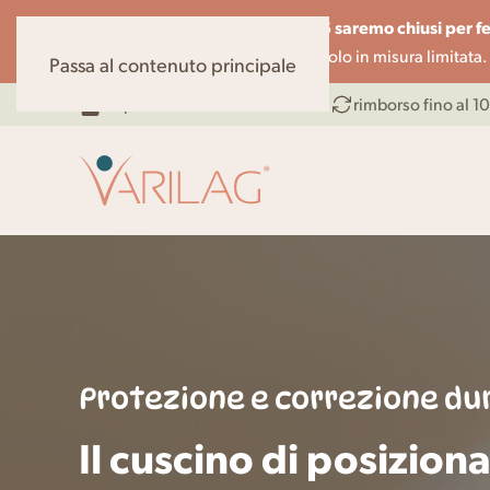
dal 07.08 al 14.08.26 saremo chiusi per fe
Cari clienti,
telefono potranno essere gestite solo in misura limitata.
Passa al contenuto principale
dispositivo medico testato
rimborso fino al 1
Protezione e correzione dur
Il cuscino di posizion