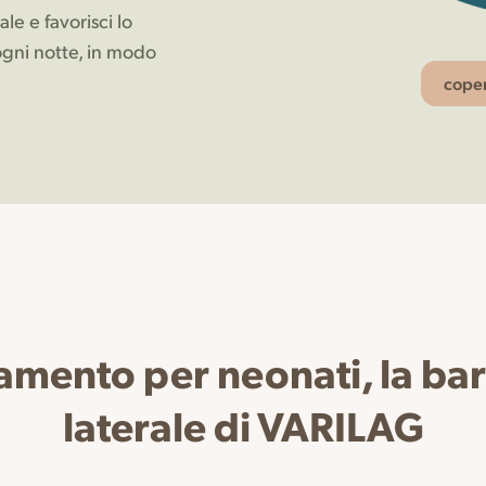
e e favorisci lo
ogni notte, in modo
coper
namento per neonati, la b
laterale di VARILAG