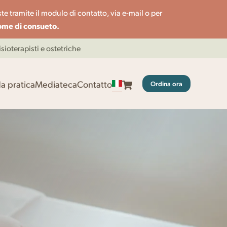
te tramite il modulo di contatto, via e-mail o per
come di consueto.
ioterapisti e ostetriche
a pratica
Mediateca
Contatto
Ordina ora