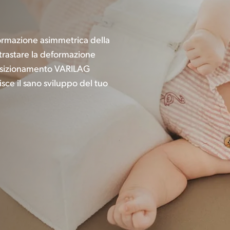
ormazione asimmetrica della
ntrastare la deformazione
 posizionamento VARILAG
isce il sano sviluppo del tuo