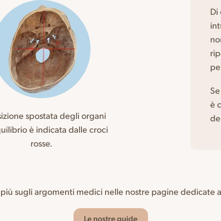
Di
in
no
ri
pe
Se
è 
izione spostata degli organi
de
uilibrio è indicata dalle croci
rosse.
 più sugli argomenti medici nelle nostre pagine dedicate a
Le nostre guide