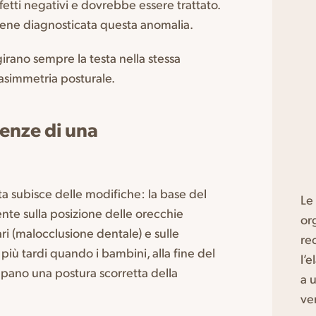
fetti negativi e dovrebbe essere trattato.
iene diagnosticata questa anomalia.
irano sempre la testa nella stessa
’asimmetria posturale.
uenze di una
sta subisce delle modifiche: la base del
Le
ente sulla posizione delle orecchie
or
lari (malocclusione dentale) e sulle
re
l più tardi quando i bambini, alla fine del
l’
uppano una postura scorretta della
a 
ve