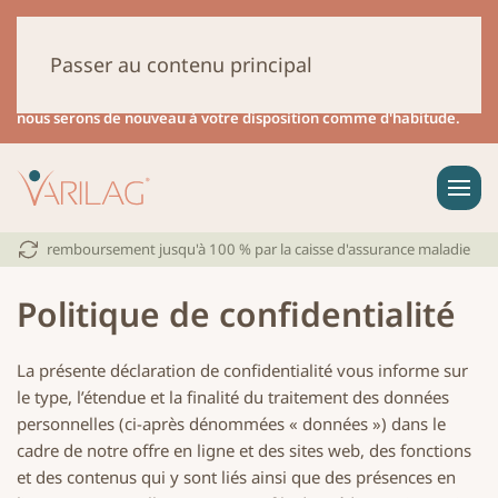
Chers clients,
nous serons en congés annuels du 07.08 au 14.08.26
.
Pendant cette période, aucune expédition ne sera effectuée. Les
Passer au contenu principal
demandes via le formulaire de contact, par e-mail ou par téléphone ne
pourront être traitées que de manière limitée.
À partir du 17.08.26,
nous serons de nouveau à votre disposition comme d'habitude.
remboursement jusqu'à 100 % par la caisse d'assurance maladie
Politique de confidentialité
La présente déclaration de confidentialité vous informe sur
le type, l’étendue et la finalité du traitement des données
personnelles (ci-après dénommées « données ») dans le
cadre de notre offre en ligne et des sites web, des fonctions
et des contenus qui y sont liés ainsi que des présences en