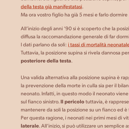
della testa già manifestatasi
.
Ma ora vostro figlio ha già 5 mesi e farlo dormire 
All’inizio degli anni ’90 si è scoperto che la posi
diffusa la raccomandazione generale di far dormir
I dati parlano da soli:
i tassi di mortalità neonata
Tuttavia, la posizione supina si rivela dannosa pe
posteriore della testa
.
Una valida alternativa alla posizione supina è ra
la prevenzione della morte in culla sia per il bila
neonato. Infatti, in questo modo il neonato viene
sul fianco sinistro.
Il pericolo
tuttavia, è rapprese
mantenere da soli la posizione su un fianco ed è 
Per questa ragione, i neonati nei primi mesi di v
laterale
. All’inizio, si può utilizzare un sempli