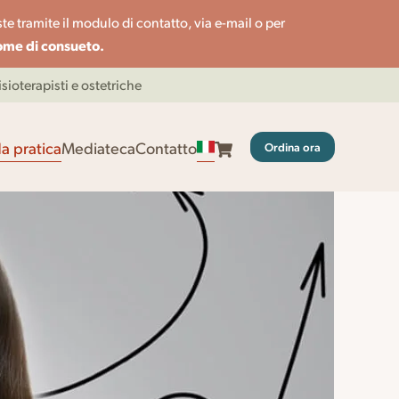
te tramite il modulo di contatto, via e-mail o per
come di consueto.
ioterapisti e ostetriche
a pratica
Mediateca
Contatto
Ordina ora