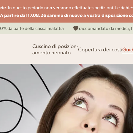
rie
. In questo periodo non verranno effettuate spedizioni. Le richies
A partire dal 17.08.26 saremo di nuovo a vostra disposizione 
00% da parte della cassa malattia
raccomandato da medici, fis
Cuscino di posizion-
Copertura dei costi
Guid
amento neonato