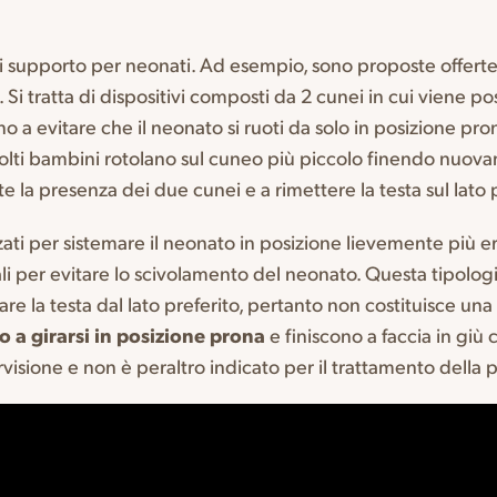
ni di supporto per neonati. Ad esempio, sono proposte offe
i tratta di dispositivi composti da 2 cunei in cui viene po
ono a evitare che il neonato si ruoti da solo in posizione pro
lti bambini rotolano sul cuneo più piccolo finendo nuovamen
te la presenza dei due cunei e a rimettere la testa sul lato
ati per sistemare il neonato in posizione lievemente più eret
i per evitare lo scivolamento del neonato. Questa tipologia 
re la testa dal lato preferito, pertanto non costituisce una
o a girarsi in posizione prona
e finiscono a faccia in giù 
visione e non è peraltro indicato per il trattamento della p