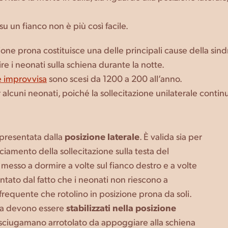
su un fianco non è più così facile.
zione prona costituisce una delle principali cause della sind
e i neonati sulla schiena durante la notte.
le improvvisa
sono scesi da 1200 a 200 all’anno.
r alcuni neonati, poiché la sollecitazione unilaterale cont
ppresentata dalla
posizione laterale
. È valida sia per
nciamento della sollecitazione sulla testa del
 messo a dormire a volte sul fianco destro e a volte
ntato dal fatto che i neonati non riescono a
frequente che rotolino in posizione prona da soli.
ita devono essere
stabilizzati nella posizione
ce asciugamano arrotolato da appoggiare alla schiena