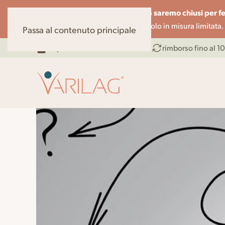
dal 07.08 al 14.08.26 saremo chiusi per fe
Cari clienti,
telefono potranno essere gestite solo in misura limitata.
Passa al contenuto principale
dispositivo medico testato
rimborso fino al 1