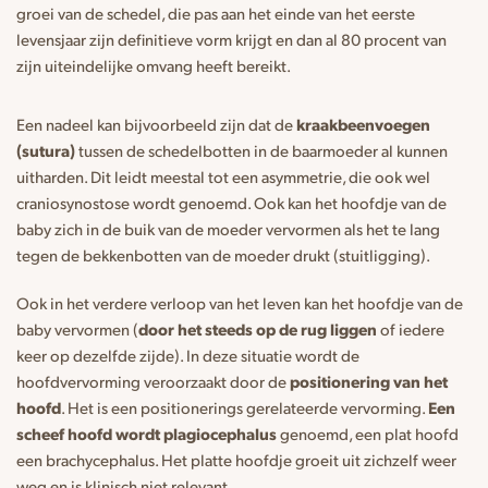
groei van de schedel, die pas aan het einde van het eerste
levensjaar zijn definitieve vorm krijgt en dan al 80 procent van
zijn uiteindelijke omvang heeft bereikt.
Een nadeel kan bijvoorbeeld zijn dat de
kraakbeenvoegen
(sutura)
tussen de schedelbotten in de baarmoeder al kunnen
uitharden. Dit leidt meestal tot een asymmetrie, die ook wel
craniosynostose wordt genoemd. Ook kan het hoofdje van de
baby zich in de buik van de moeder vervormen als het te lang
tegen de bekkenbotten van de moeder drukt (stuitligging).
Ook in het verdere verloop van het leven kan het hoofdje van de
baby vervormen (
door het steeds op de rug liggen
of iedere
keer op dezelfde zijde). In deze situatie wordt de
hoofdvervorming veroorzaakt door de
positionering van het
hoofd
. Het is een positionerings gerelateerde vervorming.
Een
scheef hoofd wordt plagiocephalus
genoemd, een plat hoofd
een brachycephalus. Het platte hoofdje groeit uit zichzelf weer
weg en is klinisch niet relevant.