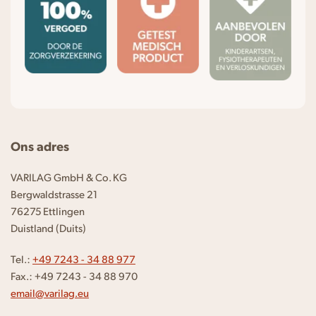
Ons adres
VARILAG GmbH & Co. KG
Bergwaldstrasse 21
76275 Ettlingen
Duistland (Duits)
Tel.:
+49 7243 - 34 88 977
Fax.: +49 7243 - 34 88 970
email@varilag.eu