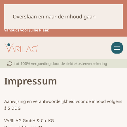
Beste klanten,
van 07.08 tot en met 14.08.26 hebben wij
bedrijfsvakantie
. In deze periode vindt er geen verzending plaats.
Overslaan en naar de inhoud gaan
Vragen via het contactformulier, per e-mail of telefoon kunnen slechts
beperkt worden behandeld.
Vanaf 17.08.26 staan we weer als
vanouds voor jullie klaar.
tot 100% vergoeding door de ziektekostenverzekering
Impressum
Aanwijzing en verantwoordelijkheid voor de inhoud volgens
§ 5 DDG
VARILAG GmbH & Co. KG