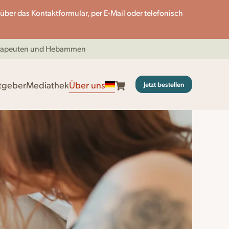
en über das Kontaktformular, per E-Mail oder telefonisch
herapeuten und Hebammen
tgeber
Mediathek
Über uns
Jetzt bestellen