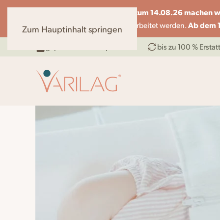
vom 07.08 bis zum 14.08.26 machen wi
Liebe Kunden,
Ab dem 1
können nur eingeschränkt bearbeitet werden.
Zum Hauptinhalt springen
geprüftes Medizinprodukt
bis zu 100 % Ersta