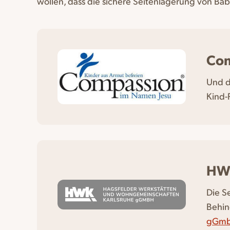
wollen, dass die sichere Seitenlagerung von Ba
Com
Und d
Kind
HW
Die S
Behin
gGm