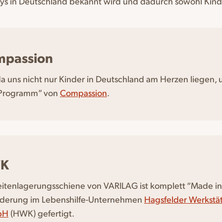
bys in Deutschland bekannt wird und dadurch sowohl Kind
passion
a uns nicht nur Kinder in Deutschland am Herzen liegen, u
-Programm” von
Compassion
.
K
eitenlagerungsschiene von VARILAG ist komplett “Made i
derung im Lebenshilfe-Unternehmen
Hagsfelder Werkstä
bH
(HWK) gefertigt.