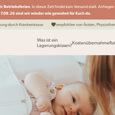
r Betriebsferien
. In dieser Zeit findet kein Versand statt. Anfrag
7.08.26 sind wir wieder wie gewohnt für Euch da.
ttung durch Krankenkasse
empfohlen von Ärzten, Physiot
Was ist ein
Kostenübernahme
Ra
Lagerungskissen?