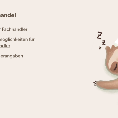
handel
ür Fachhändler
möglichkeiten für
ndler
llerangaben